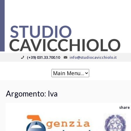
(+39) 031.33.700.10
info@studiocavicchiolo.it
Argomento:
Iva
share